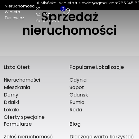
ul. Młyńska
wioleta.tusiewicz@gmail.com
785 145 8
Nieruchomości
0
27
Sprzedaż
Wioleta
84-207
Nieruchomości Wioleta Tusiewicz
Tusiewicz
Koleczkowo
ul. Młyńska 27
nieruchomości
84-207 Koleczkowo
785 145 888
wioleta.tusiewicz@gmail.com
Lista Ofert
Popularne Lokalizacje
Nieruchomości
Gdynia
Mieszkania
Sopot
Domy
Gdańsk
Działki
Rumia
Lokale
Reda
Oferty specjalne
Formularze
Blog
Zgłoś nieruchomość
Dlaczego warto korzystać