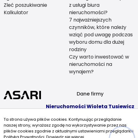
Zleć poszukiwanie
z usługi biura
Kalkulator
nieruchomości?
7 najważniejszych
czynników, które należy
wziąć pod uwagę podczas
wyboru domu dla dużej
rodziny
Czy warto inwestować w
nieruchomości na
wynajem?
Dane firmy
Nieruchomości Wioleta Tusiewicz
ul. Młyńska 27
Ta strona używa plików cookies. Kontynuując przeglądanie
84-207 Koleczkowo
naszej strony, wyrażasz zgodę na wykorzystywanie przez nas
Kontakt
Znajdziesz nas tu
plików cookies zgodnie z aktualnymi ustawieniami przeglądarki i
Polityką Prywatności.
Dowiedz się więcej