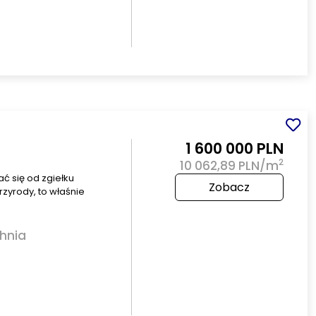
1 600 000 PLN
2
10 062,89 PLN/m
ć się od zgiełku
Zobacz
rzyrody, to właśnie
hnia