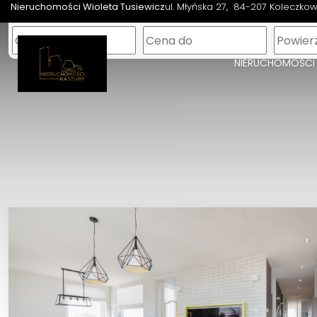
Nieruchomości Wioleta Tusiewicz
ul. Młyńska 27
84-207 Koleczko
NIERUCHOMOŚCI