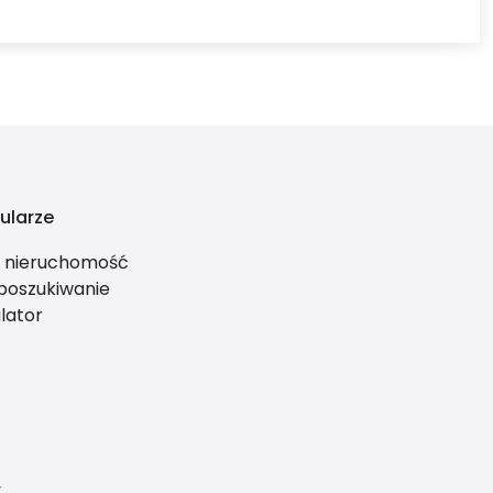
ularze
ś nieruchomość
 poszukiwanie
lator
y