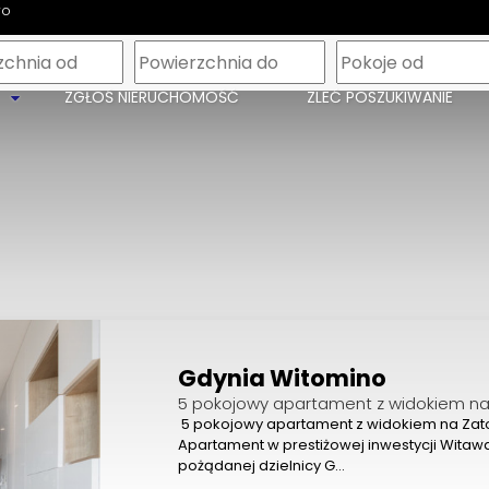
wo
m
ZGŁOŚ NIERUCHOMOŚĆ
ZLEĆ POSZUKIWANIE
Gdynia Witomino
5 pokojowy apartament z widokiem n
5 pokojowy apartament z widokiem na Za
Apartament w prestiżowej inwestycji Witaw
pożądanej dzielnicy G…