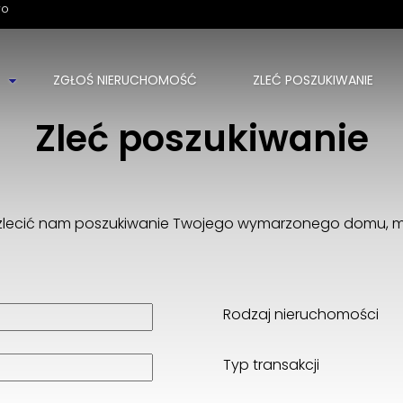
wo
ZGŁOŚ NIERUCHOMOŚĆ
ZLEĆ POSZUKIWANIE
Nieruchomości Wioleta Tusiewicz
Zleć poszukiwanie
ul. Młyńska 27
84-207 Koleczkowo
785 145 888
wioleta.tusiewicz@gmail.com
z zlecić nam poszukiwanie Twojego wymarzonego domu, mi
Rodzaj nieruchomości
Typ transakcji