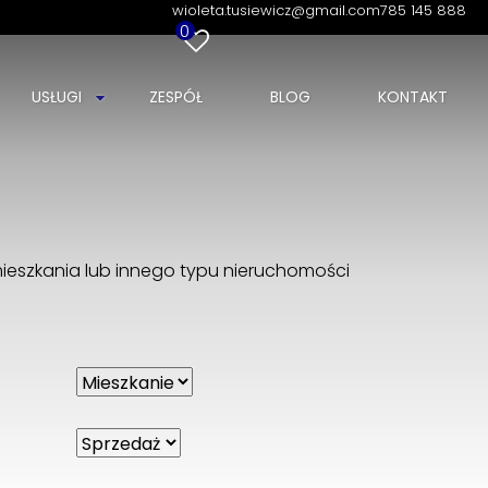
wioleta.tusiewicz@gmail.com
785 145 888
0
USŁUGI
ZESPÓŁ
BLOG
KONTAKT
eszkania lub innego typu nieruchomości