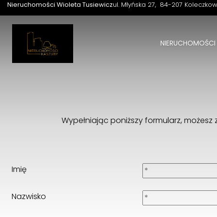
Nieruchomości Wioleta Tusiewicz
ul. Młyńska 27
84-207 Koleczko
NIERUCHOMOŚCI
Wypełniając poniższy formularz, możes
Imię
Nazwisko