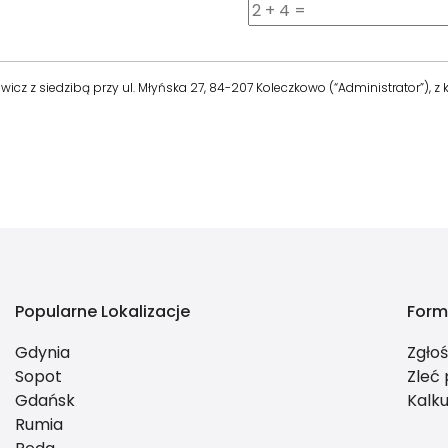
z z siedzibą przy ul. Młyńska 27, 84-207 Koleczkowo (“Administrator”), z
Popularne Lokalizacje
Form
Gdynia
Zgło
Sopot
Zleć
Gdańsk
Kalku
Rumia